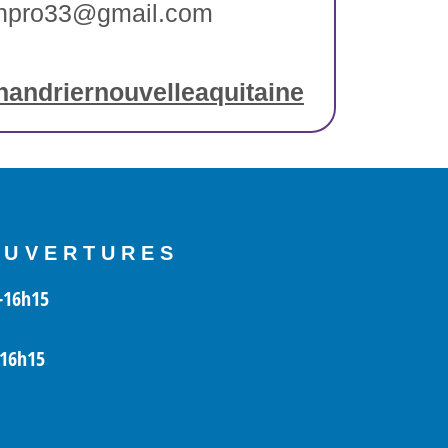
hpro33@gmail.com
andriernouvelleaquitaine
OUVERTURES
-16h15
-16h15