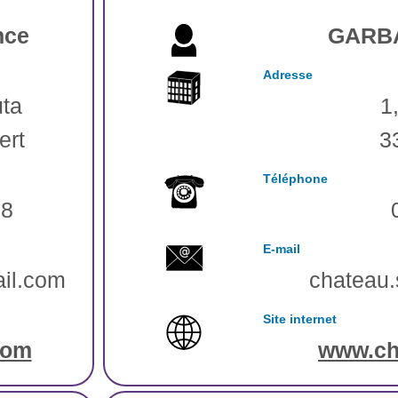
nce
GARBA
Adresse
uta
1
ert
3
Téléphone
58
E-mail
il.com
chateau.
Site internet
com
www.cha