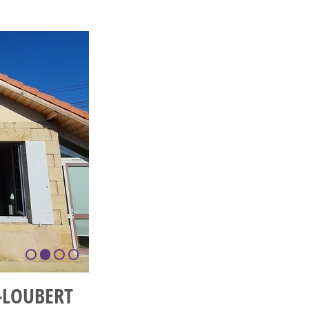
1
2
3
4
T-LOUBERT